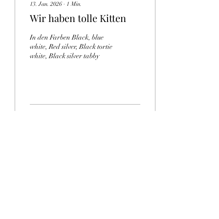
13. Jan. 2026
∙
1
Min.
Wir haben tolle Kitten
In den Farben Black, blue
white, Red silver, Black tortie
white, Black silver tabby
327
0
2
9. Sept. 2025
∙
1
Min.
Kitten Arlarm
Wir erwarten tolle Kitten im
Oktober