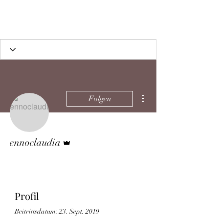
THE BLACK TYSON
Weitere Optionen
Folgen
Administrator
ennoclaudia
Profil
Beitrittsdatum: 23. Sept. 2019