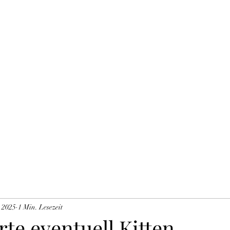
THE BLACK TYSON
Unsere Zuchtkatzen
Blog
Impressum DSVGO
Mitglieder
Gä
. 2025
1 Min. Lesezeit
te eventuell Kitten