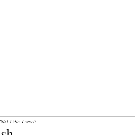
THE BLACK TYSON
Unsere Zuchtkatzen
Blog
Impressum DSVGO
Mitglieder
Gä
 2021
1 Min. Lesezeit
ash