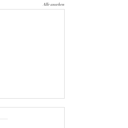
Alle ansehen
en Arlarm
rwarten tolle Kitten im
er