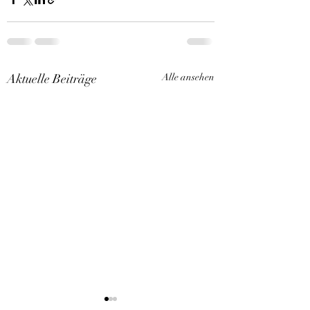
Aktuelle Beiträge
Alle ansehen
Kitten Arlarm