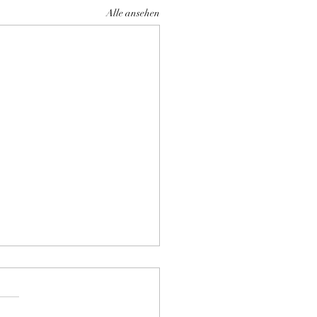
Alle ansehen
en Arlarm
rwarten tolle Kitten im
er