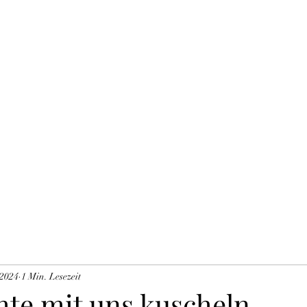
THE BLACK TYSON
Unsere Zuchtkatzen
Blog
Impressum DSVGO
Mitglieder
Gä
 2024
1 Min. Lesezeit
te mit uns kuscheln