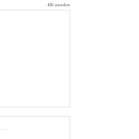
Alle ansehen
en Arlarm
rwarten tolle Kitten im
er