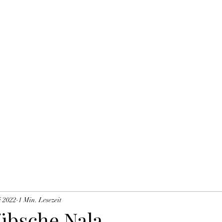
THE BLACK TYSON
Unsere Zuchtkatzen
Blog
Impressum DSVGO
Mitglieder
Gä
i 2022
1 Min. Lesezeit
übsche Nala