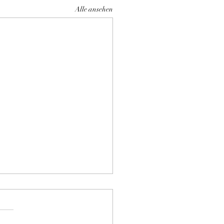
Alle ansehen
en Arlarm
rwarten tolle Kitten im
er