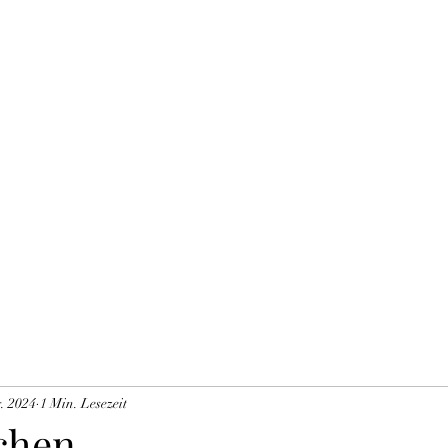
THE BLACK TYSON
Unsere Zuchtkatzen
Blog
Impressum DSVGO
Mitglieder
Gä
. 2024
1 Min. Lesezeit
chen